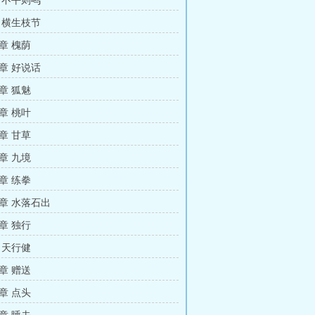
 不平则鸣
 横生枝节
章 槐荫
章 好说话
章 狐魅
章 桃叶
章 甘草
章 九境
章 练拳
章 水落石出
章 独行
 天行健
章 赠送
章 点头