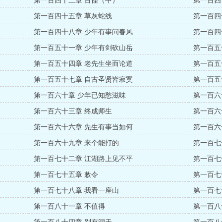
第一百四十二章 百怪（中）
第一百四
第一百四十五章 草灰蛇线
第一百四
第一百四十八章 少年有事问春风
第一百四
第一百五十一章 少年有剑砍山岳
第一百五
第一百五十四章 老先生坐而论道
第一百五
第一百五十七章 自古圣贤皆寂寞
第一百五
第一百六十章 少年已知愁滋味
第一百六
第一百六十三章 终成师生
第一百六
第一百六十六章 先生有事当如何
第一百六
第一百六十九章 来个能打的
第一百七
第一百七十二章 江湖路上见不平
第一百七
第一百七十五章 敕令
第一百七
第一百七十八章 我看一座山
第一百七
第一百八十一章 不值得
第一百八