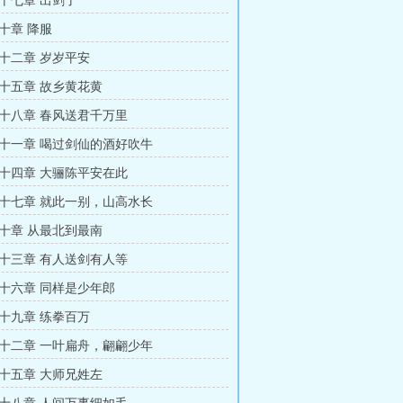
十七章 出剑了
十章 降服
十二章 岁岁平安
十五章 故乡黄花黄
十八章 春风送君千万里
十一章 喝过剑仙的酒好吹牛
十四章 大骊陈平安在此
十七章 就此一别，山高水长
十章 从最北到最南
十三章 有人送剑有人等
十六章 同样是少年郎
十九章 练拳百万
十二章 一叶扁舟，翩翩少年
十五章 大师兄姓左