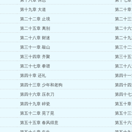
第十六章 休想
第十七章
第十九章 大道
第二十章
第二十二章 止境
第二十三
第二十五章 离别
第二十六
第二十八章 财迷
第二十九
第三十一章 敲山
第三十二
第三十四章 齐聚
第三十五
第三十七章 拳谱
第三十八
第四十章 还礼
第四十一
第四十三章 少年和老狗
第四十四
第四十六章 压衣刀
第四十七
第四十九章 碎瓷
第五十章
第五十二章 晃了晃
第五十三
第五十五章 春风得意
第五十六