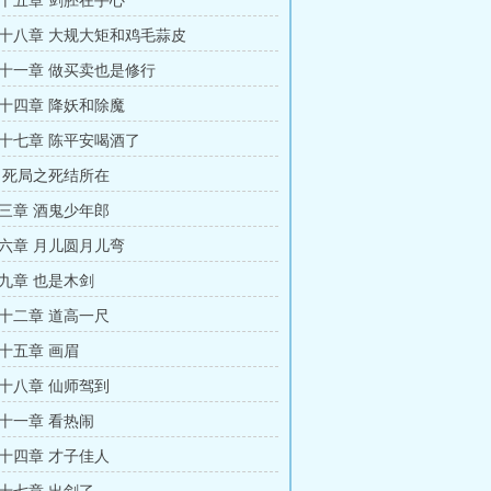
十五章 剑胚在手心
十八章 大规大矩和鸡毛蒜皮
十一章 做买卖也是修行
十四章 降妖和除魔
十七章 陈平安喝酒了
 死局之死结所在
三章 酒鬼少年郎
六章 月儿圆月儿弯
九章 也是木剑
十二章 道高一尺
十五章 画眉
十八章 仙师驾到
十一章 看热闹
十四章 才子佳人