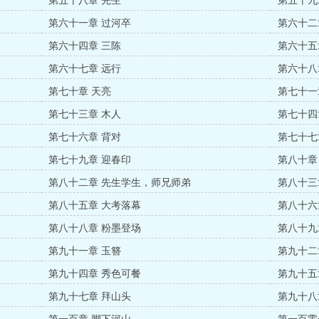
第五十八章 先生
第五十九
第六十一章 过河卒
第六十二
第六十四章 三陈
第六十五
第六十七章 远行
第六十八
第七十章 天亮
第七十一
第七十三章 木人
第七十四
第七十六章 背对
第七十七
第七十九章 迎春印
第八十章
第八十二章 先生学生，师兄师弟
第八十三
第八十五章 大考落幕
第八十六
第八十八章 粉墨登场
第八十九
第九十一章 玉簪
第九十二
第九十四章 秀色可餐
第九十五
第九十七章 拜山头
第九十八