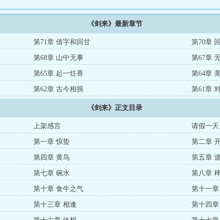
《剑来》最新章节
第71章 借字和回甘
第70章 
第68章 山中无事
第67章 
第65章 起一炷香
第64章 
第62章 古今相揖
第61章 
《剑来》正文目录
上架感言
请假一天
第一章 惊蛰
第二章 
第四章 黄鸟
第五章 
第七章 碗水
第八章 
第十章 食牛之气
第十一章
第十三章 相逢
第十四章